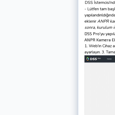
DSS İstemcisi'nde
- Lütfen tam baş
yapılandırıldığınd
eklenir
ANPR kame
sonra, kurulum iç
DSS Pro'yu yapıl
ANPR Kamera Ekl
1. Web'in Cihaz a
ayarlayın.
3. Tama