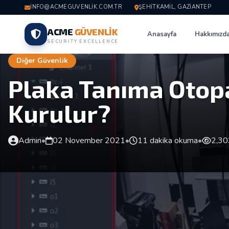
INFO@ACMEGUVENLIK.COM.TR
ŞEHITKAMIL, GAZIANTEP
ACME
GÜVENLİK
Anasayfa
Hakkımızd
SECURITY EXCELLENCE
Diğer Güvenlik
Plaka Tanıma Otopa
Kurulur?
Admin
•
02 November 2021
•
11 dakika okuma
•
2,30