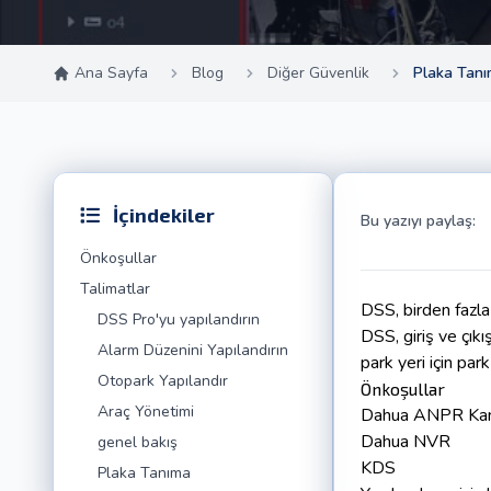
Ana Sayfa
Blog
Diğer Güvenlik
Plaka Tanı
İçindekiler
Bu yazıyı paylaş:
Önkoşullar
Talimatlar
DSS, birden fazla 
DSS Pro'yu yapılandırın
DSS, giriş ve çıkı
Alarm Düzenini Yapılandırın
park yeri için park
Otopark Yapılandır
Önkoşullar
Araç Yönetimi
Dahua ANPR Ka
Dahua NVR
genel bakış
KDS
Plaka Tanıma