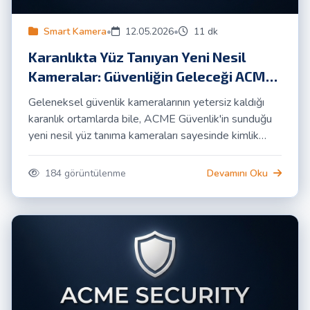
Smart Kamera
•
12.05.2026
•
11 dk
Karanlıkta Yüz Tanıyan Yeni Nesil
Kameralar: Güvenliğin Geleceği ACME
Güvenlik ile Başlıyor
Geleneksel güvenlik kameralarının yetersiz kaldığı
karanlık ortamlarda bile, ACME Güvenlik'in sunduğu
yeni nesil yüz tanıma kameraları sayesinde kimlik
tespiti artık mümkün. Bu ileri teknoloji, bireysel ve
kurumsal kullanıcılar için güvenlik standartlarını
184 görüntülenme
Devamını Oku
yeniden belirliyor.