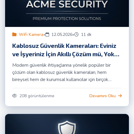
WiFi Kamera
•
12.05.2026
•
11 dk
Kablosuz Güvenlik Kameraları: Eviniz
ve İşyeriniz İçin Akıllı Çözüm mü, Yoksa
Risk mi?
Modern güvenlik ihtiyaçlarına yönelik popüler bir
çözüm olan kablosuz güvenlik kameraları, hem
bireysel hem de kurumsal kullanıcılar için birçok
avantaj sunarken, beraberinde bazı dezavantajları da
getirmektedir. Bu detaylı rehberde, kablosuz
208 görüntülenme
Devamını Oku
kameraların tüm yönlerini ACME Güvenlik
uzmanlığıyla inceliyoruz.