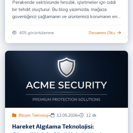
Perakende sektöründe hırsızlık, işletmeler için ciddi
bir tehdit oluşturur. Bu blog yazımızda, mağaza
güvenliğinizi sağlamanın ve ürünlerinizi korumanın en
etkili yolları olan Ürün Koruma Antenleri (EAS) ve
RFID sistemlerini detaylıca inceleyeceğiz. Hangi
405 görüntülenme
Devamını Oku
sistemin işletmenize en uygun olduğunu keşfedin ve
ACME Güvenlik ile tanışın.
Bilişim Teknoloji
•
12.05.2026
•
12 dk
Hareket Algılama Teknolojisi: