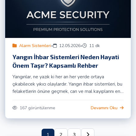
Alarm Sistemleri
•
12.05.2026
•
11 dk
Yangın İhbar Sistemleri Neden Hayati
Önem Taşır? Kapsamlı Rehber
Yangınlar, ne yazık ki her an her yerde ortaya
çıkabilecek yıkıcı olaylardır. Yangın ihbar sistemleri, bu
felaketlerin önüne geçmek, can ve mal kayıplarını en
aza indirmek için tasarlanmış hayati öneme sahip
teknolojilerdir. Bu rehberde, yangın ihbar
167 görüntülenme
Devamını Oku
sistemlerinin neden bu kadar kritik olduğunu, nasıl
çalıştıklarını ve doğru sistem seçiminin püf noktalarını
detaylıca inceleyeceğiz.
1
2
3