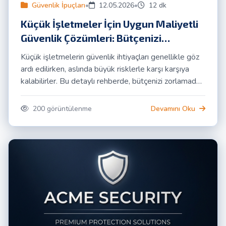
Güvenlik İpuçları
•
12.05.2026
•
12 dk
Küçük İşletmeler İçin Uygun Maliyetli
Güvenlik Çözümleri: Bütçenizi
Zorlamadan Tam Koruma
Küçük işletmelerin güvenlik ihtiyaçları genellikle göz
ardı edilirken, aslında büyük risklerle karşı karşıya
kalabilirler. Bu detaylı rehberde, bütçenizi zorlamadan
işletmenizi fiziksel ve dijital tehditlere karşı nasıl
koruyacağınızı ACME Güvenlik uzmanlığıyla keşfedin.
200 görüntülenme
Devamını Oku