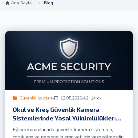
Ana Sayfa
Blog
Güvenlik İpuçları
•
12.05.2026
•
14 dk
Okul ve Kreş Güvenlik Kamera
Sistemlerinde Yasal Yükümlülükler:
KVKK ve Ötesi
Eğitim kurumlarında güvenlik kamera sistemleri,
çocukların ve personelin emniyeti için vazgeçilmezdir.