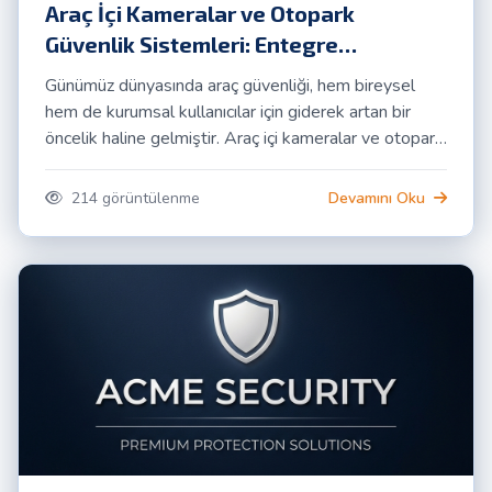
Araç İçi Kameralar ve Otopark
Güvenlik Sistemleri: Entegre
Güvenliğin Anahtarı
Günümüz dünyasında araç güvenliği, hem bireysel
hem de kurumsal kullanıcılar için giderek artan bir
öncelik haline gelmiştir. Araç içi kameralar ve otopark
güvenlik sistemleri gibi iki farklı güvenlik katmanının
entegrasyonu, araç güvenliğinde çığır açan bir
214 görüntülenme
Devamını Oku
yaklaşım sunuyor.