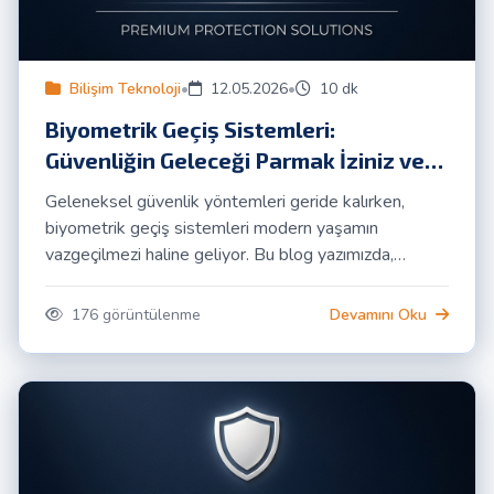
Bilişim Teknoloji
•
12.05.2026
•
10 dk
Biyometrik Geçiş Sistemleri:
Güvenliğin Geleceği Parmak İziniz ve
Yüzünüzde!
Geleneksel güvenlik yöntemleri geride kalırken,
biyometrik geçiş sistemleri modern yaşamın
vazgeçilmezi haline geliyor. Bu blog yazımızda,
parmak izi ve yüz tanıma teknolojilerinin nasıl
çalıştığını, sunduğu avantajları ve ACME Güvenlik'in
176 görüntülenme
Devamını Oku
bu alandaki uzmanlığını detaylıca inceleyeceğiz.
Güvenliğinizi geleceğe taşıyın!