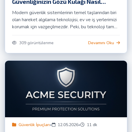
Güvenliğinizin Gözü Kulağı Nasıl
Çalışır?
Modern güvenlik sistemlerinin temel taşlarından biri
olan hareket algılama teknolojisi, ev ve iş yerlerimizi
korumak için vazgeçilmezdir. Peki, bu teknoloji tam
olarak nasıl çalışır ve hangi prensiplere dayanır? Bu
detaylı rehberde, hareket algılamanın inceliklerini
309 görüntülenme
Devamını Oku
keşfedin.
Güvenlik İpuçları
•
12.05.2026
•
11 dk