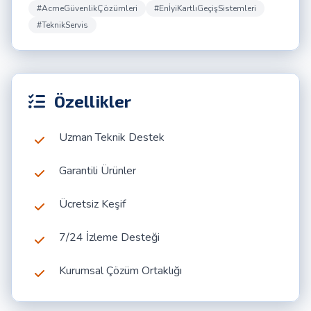
#AcmeGüvenlikÇözümleri
#EnİyiKartlıGeçişSistemleri
#TeknikServis
Özellikler
Uzman Teknik Destek
Garantili Ürünler
Ücretsiz Keşif
7/24 İzleme Desteği
Kurumsal Çözüm Ortaklığı