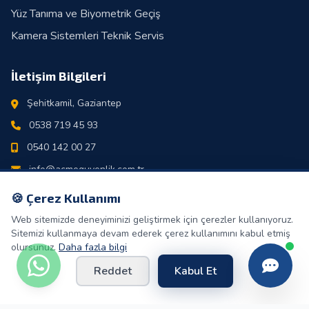
Yüz Tanıma ve Biyometrik Geçiş
Kamera Sistemleri Teknik Servis
İletişim Bilgileri
Şehitkamil, Gaziantep
0538 719 45 93
0540 142 00 27
info@acmeguvenlik.com.tr
Pazartesi - Cumartesi: 09:00 - 18:00
🍪 Çerez Kullanımı
Web sitemizde deneyiminizi geliştirmek için çerezler kullanıyoruz.
Sitemizi kullanmaya devam ederek çerez kullanımını kabul etmiş
olursunuz.
Daha fazla bilgi
© 2026 ACME GÜVENLİK. Tüm hakları saklıdır.
Reddet
Kabul Et
Gizlilik Politikası
KVKK
Site Haritası