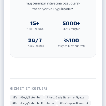
müşterimizin ihtiyacına özel olarak
tasarlıyor ve uyguluyoruz.
15+
5000+
Yıllık Tecrübe
Mutlu Müşteri
24/7
%100
Teknik Destek
Müşteri Memnuniyeti
HIZMET ETIKETLERI
#KartlıGeçişSistemleri
#KartlıGeçişSistemleriFiyatları
#KartlıGeçişSistemleriKurulumu
#ProfesyonelGüvenlik