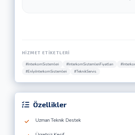
HIZMET ETIKETLERI
#InterkomSistemleri
#InterkomSistemleriFiyatları
#Interk
#EnİyiInterkomSistemleri
#TeknikServis
Özellikler
Uzman Teknik Destek
Ücretsiz Keşif