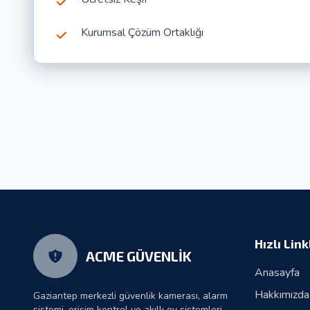
Kurumsal Çözüm Ortaklığı
Hızlı Link
ACME GÜVENLİK
Anasayfa
Hakkımızda
Gaziantep merkezli güvenlik kamerası, alarm
sistemi, erişim kontrol ve akıllı ev sistemleri