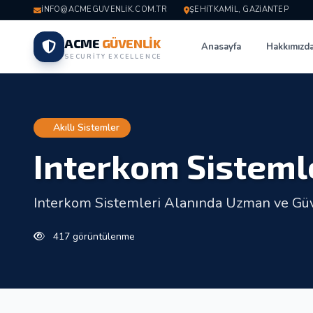
INFO@ACMEGUVENLIK.COM.TR
ŞEHITKAMIL, GAZIANTEP
ACME
GÜVENLİK
Anasayfa
Hakkımızd
SECURITY EXCELLENCE
Akıllı Sistemler
Interkom Sisteml
Interkom Sistemleri Alanında Uzman ve Güv
417 görüntülenme