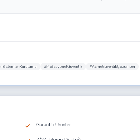
omSistemleriKurulumu
#ProfesyonelGüvenlik
#AcmeGüvenlikÇözümleri
Garantili Ürünler
7/24 İzleme Desteği