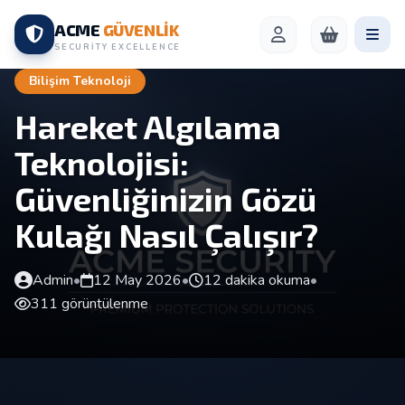
ACME
GÜVENLİK
SECURITY EXCELLENCE
Bilişim Teknoloji
Hareket Algılama
Teknolojisi:
Güvenliğinizin Gözü
Kulağı Nasıl Çalışır?
Admin
•
12 May 2026
•
12 dakika okuma
•
311 görüntülenme