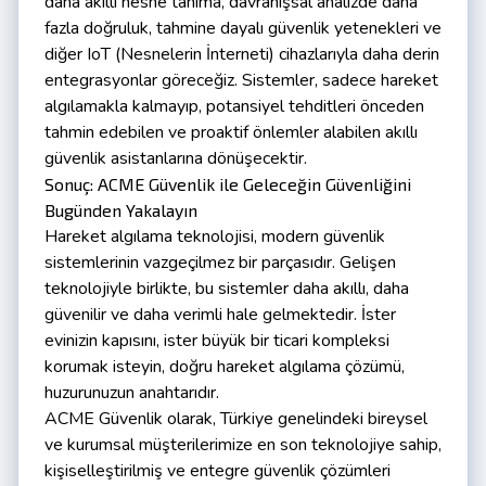
daha akıllı nesne tanıma, davranışsal analizde daha
fazla doğruluk, tahmine dayalı güvenlik yetenekleri ve
diğer IoT (Nesnelerin İnterneti) cihazlarıyla daha derin
entegrasyonlar göreceğiz. Sistemler, sadece hareket
algılamakla kalmayıp, potansiyel tehditleri önceden
tahmin edebilen ve proaktif önlemler alabilen akıllı
güvenlik asistanlarına dönüşecektir.
Sonuç: ACME Güvenlik ile Geleceğin Güvenliğini
Bugünden Yakalayın
Hareket algılama teknolojisi, modern güvenlik
sistemlerinin vazgeçilmez bir parçasıdır. Gelişen
teknolojiyle birlikte, bu sistemler daha akıllı, daha
güvenilir ve daha verimli hale gelmektedir. İster
evinizin kapısını, ister büyük bir ticari kompleksi
korumak isteyin, doğru hareket algılama çözümü,
huzurunuzun anahtarıdır.
ACME Güvenlik olarak, Türkiye genelindeki bireysel
ve kurumsal müşterilerimize en son teknolojiye sahip,
kişiselleştirilmiş ve entegre güvenlik çözümleri