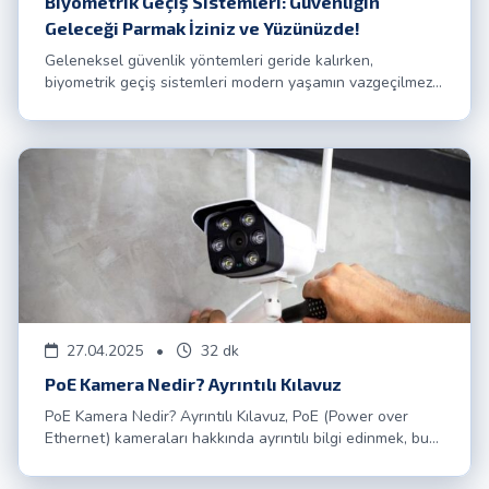
Biyometrik Geçiş Sistemleri: Güvenliğin
Geleceği Parmak İziniz ve Yüzünüzde!
Geleneksel güvenlik yöntemleri geride kalırken,
biyometrik geçiş sistemleri modern yaşamın vazgeçilmezi
haline geliyor. Bu blog yazımızda, parmak izi ve yüz
tanıma teknolojilerinin nasıl çalıştığını, sunduğu
avantajları ve ACME Güvenlik'in bu alandaki uzmanlığını
detaylıca inceleyeceğiz. Güvenliğinizi geleceğe taşıyın!
27.04.2025
•
32 dk
PoE Kamera Nedir? Ayrıntılı Kılavuz
PoE Kamera Nedir? Ayrıntılı Kılavuz, PoE (Power over
Ethernet) kameraları hakkında ayrıntılı bilgi edinmek, bu
cihazların çeşitli yönlerini, kurulumlarını, işlevselliklerini
ve ilgili teknolojilerini