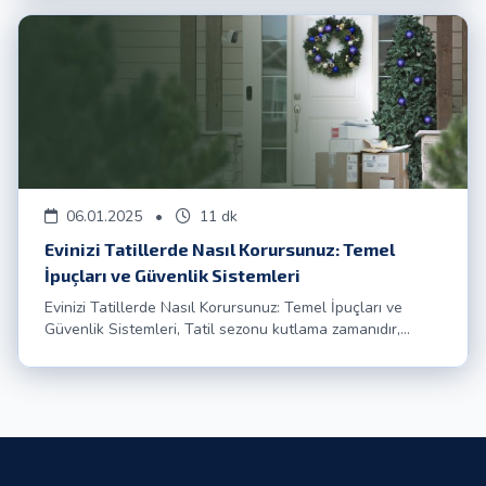
06.01.2025
•
11 dk
Evinizi Tatillerde Nasıl Korursunuz: Temel
İpuçları ve Güvenlik Sistemleri
Evinizi Tatillerde Nasıl Korursunuz: Temel İpuçları ve
Güvenlik Sistemleri, Tatil sezonu kutlama zamanıdır,
ancak aynı zamanda ev güvenliği risklerinin arttığı bir
zamandır. İster seyahat etmeyi planl