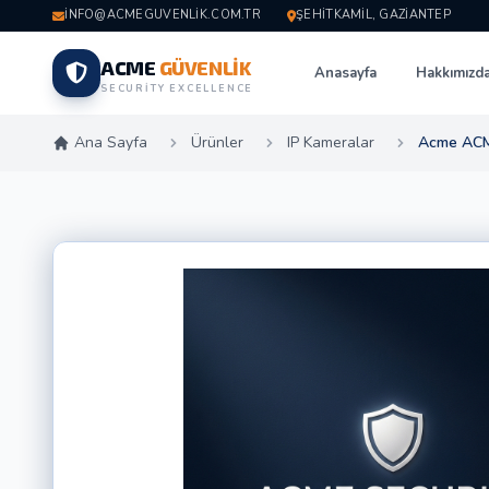
INFO@ACMEGUVENLIK.COM.TR
ŞEHITKAMIL, GAZIANTEP
ACME
GÜVENLİK
Anasayfa
Hakkımızd
SECURITY EXCELLENCE
Ana Sayfa
Ürünler
IP Kameralar
Acme ACME