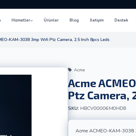
a
Hizmetler
Ürünler
Blog
İletişim
Destek
O-KAM-3038 3mp Wıfı Ptz Camera, 2.5 Inch 8pcs Leds
Acme
Acme ACMEO
Ptz Camera, 
SKU:
HBCV00006M0HD8
Acme ACMEO-KAM-3038 3mp 