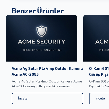
Benzer Ürünler
Acme 4g Solar Ptz 4mp Outdor Kamera
O-Kam 601
Acme AC-2085
Görüş Kişi
Acme 4g Solar Ptz 4mp Outdor Kamera Acme
O-Kam 6015 
AC-2085Güneş pilli güvenlik kamerası
Kişi Takibi Sesli Gö
OEM/ODM/Uygulamayı Özelleştirme:
6MP DUAL LE
UboxÇözünürlük: 3MP/4MP (HD2K) stokta4G
GECE GÖRÜŞ
İncele
İncele
kamera, global %99 GSM bant frekansını
AKILLI KAMERA O-Kam 6015 Dual L
desteklerABD/CA/AU/Avrupa/Asya/Japonya/Orta
Kamera O-Ka