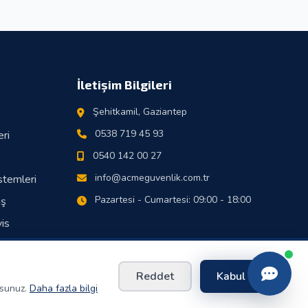
REGÜLASYON&amp;nbsp;Aşırı Akım Koruma
VARKısa Devre Koruması&amp;nbsp; VAR
İletişim Bilgileri
Şehitkamil, Gaziantep
0538 719 45 93
ri
0540 142 00 27
info@acmeguvenlik.com.tr
stemleri
Pazartesi - Cumartesi: 09:00 - 18:00
iş
is
Reddet
Kabul Et
rsunuz.
Daha fazla bilgi
Gizlilik Politikası
KVKK
Site Haritası