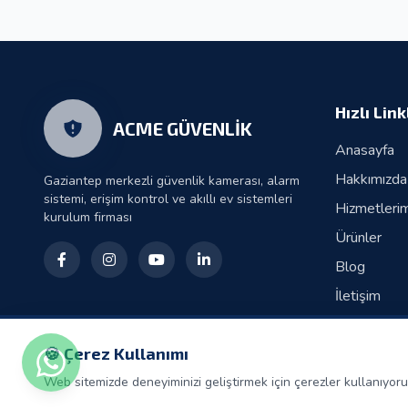
Doğu 4G sürümünü dest
Görüş Hareke
Hızlı Link
ACME GÜVENLİK
Anasayfa
Hakkımızda
Gaziantep merkezli güvenlik kamerası, alarm
sistemi, erişim kontrol ve akıllı ev sistemleri
Hizmetlerim
kurulum firması
Ürünler
Blog
İletişim
🍪 Çerez Kullanımı
Web sitemizde deneyiminizi geliştirmek için çerezler kullanıyo
© 2026 ACME GÜVENLİK. Tüm hakları saklıdır.