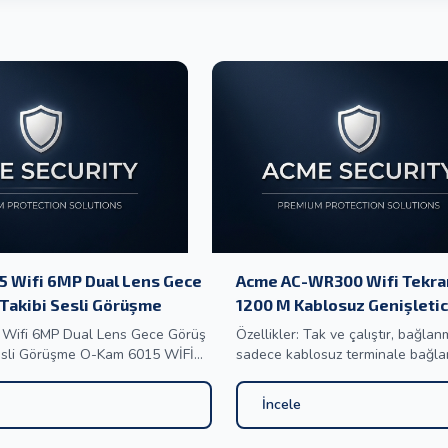
5 Wifi 6MP Dual Lens Gece
Acme AC-WR300 Wifi Tekrar
 Takibi Sesli Görüşme
1200 M Kablosuz Genişletic
Wifi 6MP Dual Lens Gece Görüş
Özellikler: Tak ve çalıştır, bağlan
rüşme O-Kam 6015 WİFİ
sadece kablosuz terminale bağla
NS ( SABİT + HAREKETLİ )
gücü bağlayın, kablosuz sinyali uz
 KİŞİ TAKİBİ SESLİ TÜRKÇE
kablosuz İnternet erişimi elde
İncele
ens Wifi
edebilirsiniz.WiFi&#039;de kör n
m Pro 6015 6MP Dual Lens 360°
ve ağa her yerden bağlanabilmeniz