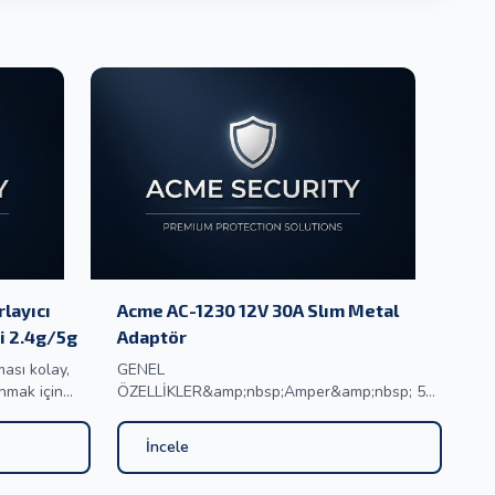
layıcı
Acme AC-1230 12V 30A Slım Metal
i 2.4g/5g
Adaptör
ması kolay,
GENEL
nmak için
ÖZELLİKLER&amp;nbsp;Amper&amp;nbsp; 5A
atabilir,
/ 10A / 12.5A / 16.5A / 25A / 33A
/&amp;nbsp;Voltaj&amp;nbsp; &amp;nbsp; 12
İncele
okta olmaması
VÇalışma Voltajı&amp;nbsp;&amp;nbsp; 180-
 için sinyali
220V AC ARASI TAM