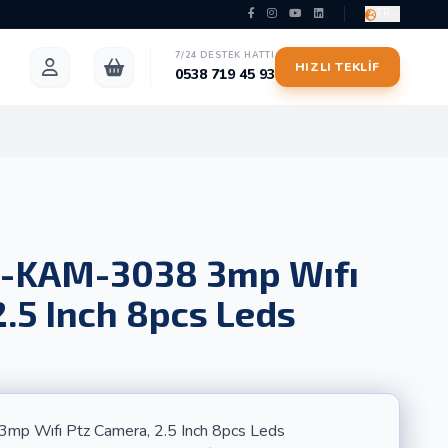
TR
7/24 DESTEK HATTI
HIZLI TEKLIF
0538 719 45 93
-KAM-3038 3mp Wıfı
2.5 Inch 8pcs Leds
Wıfı Ptz Camera, 2.5 Inch 8pcs Leds