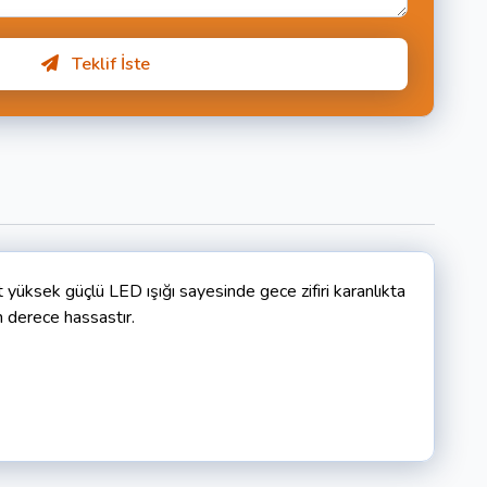
Teklif İste
sek güçlü LED ışığı sayesinde gece zifiri karanlıkta
n derece hassastır.