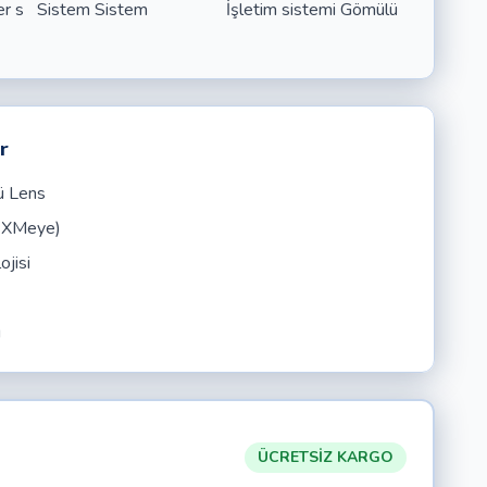
treler s Sistem Sistem İşletim sistemi Gömülü
r
ü Lens
/ XMeye)
jisi
ı
ÜCRETSİZ KARGO