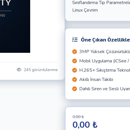
Sınıflandırma Tip Parame
Linux Çevrim
Öne Çıkan Özellikle
3MP Yüksek Çözünürlükl
Mobil Uygulama (iCSee 
245 görüntülenme
H.265+ Sıkıştırma Teknolo
Akıllı İnsan Takibi
Dahili Siren ve Sesli Uyar
0,00 ₺
0,00 ₺