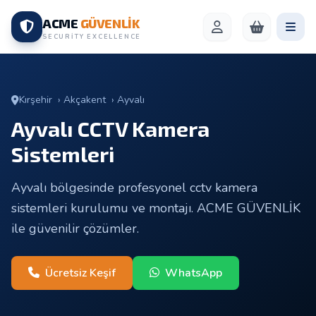
ACME
GÜVENLİK
SECURITY EXCELLENCE
Kırşehir
›
Akçakent
›
Ayvalı
Ayvalı CCTV Kamera
Sistemleri
Ayvalı bölgesinde profesyonel cctv kamera
sistemleri kurulumu ve montajı. ACME GÜVENLİK
ile güvenilir çözümler.
Ücretsiz Keşif
WhatsApp