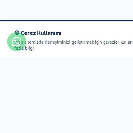
🍪 Çerez Kullanımı
Web sitemizde deneyiminizi geliştirmek için çerezler kulla
fazla bilgi
Hızlı Link
ACME GÜVENLİK
Anasayfa