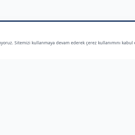
nıyoruz. Sitemizi kullanmaya devam ederek çerez kullanımını kabul
ler
Hizmetlerimiz
Plaka Tanıma Sistemleri