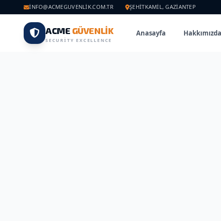
INFO@ACMEGUVENLIK.COM.TR
ŞEHITKAMIL, GAZIANTEP
ACME
GÜVENLİK
Anasayfa
Hakkımızd
SECURITY EXCELLENCE