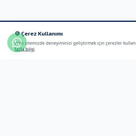
🍪 Çerez Kullanımı
Web sitemizde deneyiminizi geliştirmek için çerezler kulla
fazla bilgi
Hızlı Link
ACME GÜVENLİK
Anasayfa