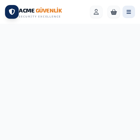
ACME
GÜVENLİK
SECURITY EXCELLENCE