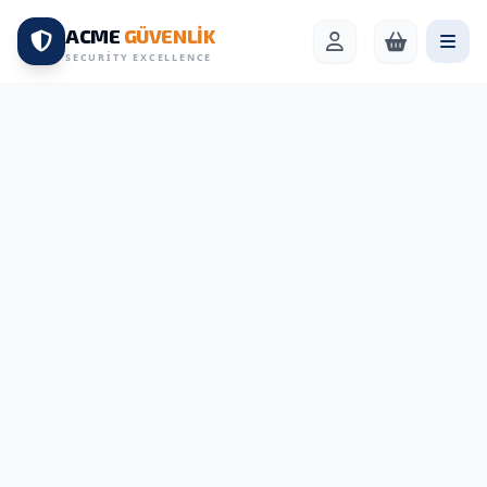
ACME
GÜVENLİK
SECURITY EXCELLENCE