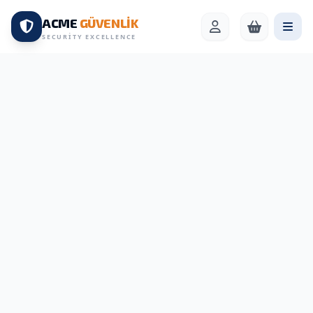
ACME
GÜVENLİK
SECURITY EXCELLENCE