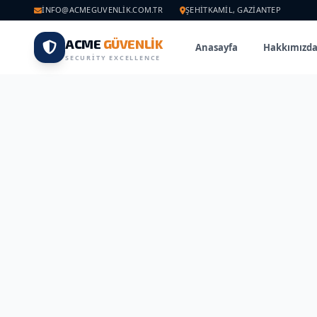
INFO@ACMEGUVENLIK.COM.TR
ŞEHITKAMIL, GAZIANTEP
ACME
GÜVENLİK
Anasayfa
Hakkımızd
SECURITY EXCELLENCE