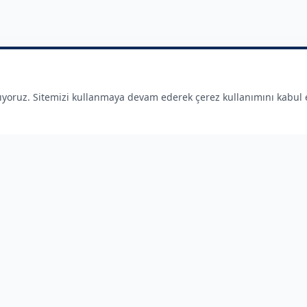
nıyoruz. Sitemizi kullanmaya devam ederek çerez kullanımını kabul
ler
Hizmetlerimiz
Plaka Tanıma Sistemleri