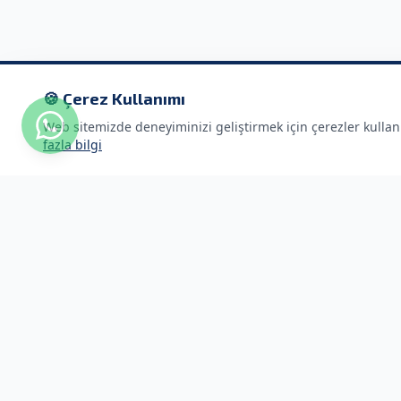
🍪 Çerez Kullanımı
Web sitemizde deneyiminizi geliştirmek için çerezler kulla
fazla bilgi
Hızlı Link
ACME GÜVENLİK
Anasayfa